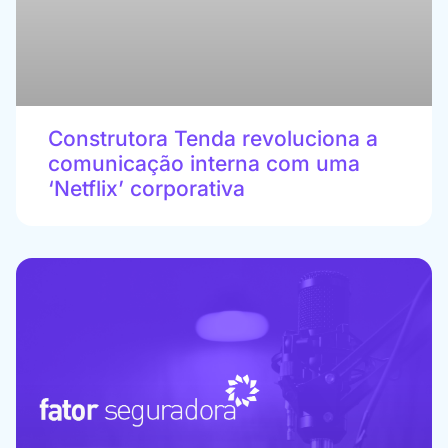
Construtora Tenda revoluciona a
comunicação interna com uma
‘Netflix’ corporativa