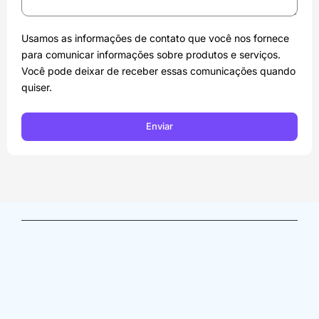
Usamos as informações de contato que você nos fornece
para comunicar informações sobre produtos e serviços.
Você pode deixar de receber essas comunicações quando
quiser.
Enviar
Av. Angélica, 1757- conj. 31 – Consolação / São Paulo 
– SP, 01227-000