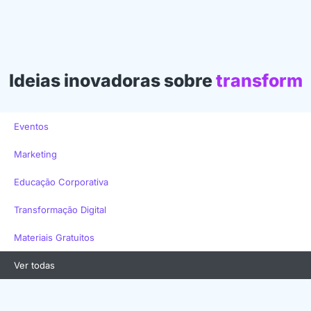
Ideias inovadoras sobre
t
r
a
n
s
f
o
r
m
a
ç
ã
o
d
Eventos
Marketing
Educação Corporativa
Transformação Digital
Materiais Gratuitos
Ver todas