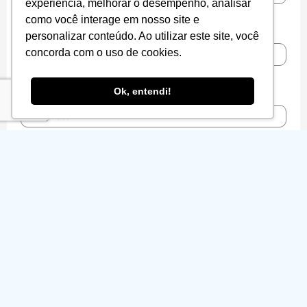
experiência, melhorar o desempenho, analisar
como você interage em nosso site e
Celular
personalizar conteúdo. Ao utilizar este site, você
concorda com o uso de cookies.
Empresa
Ok, entendi!
Website
Como a Netpoint pode ajudar a sua empresa?
Usamos as informações de contato que você nos fornece