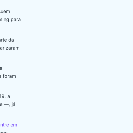
ssuem
ming para
arte da
larizaram
a
s foram
19, a
e —, já
entre em
amos