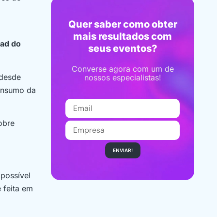
Quer saber como obter
mais resultados com
oad do
seus eventos?
Converse agora com um de
 desde
nossos especialistas!
nsumo da
obre
ENVIAR!
possível
 feita em