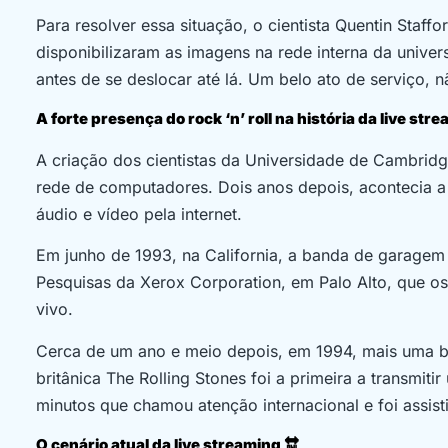
Para resolver essa situação, o cientista Quentin Staff
disponibilizaram as imagens na rede interna da unive
antes de se deslocar até lá. Um belo ato de serviço, n
A forte presença do rock ‘n’ roll na história da live str
A criação dos cientistas da Universidade de Cambrid
rede de computadores. Dois anos depois, acontecia a p
áudio e vídeo pela internet.
Em junho de 1993, na California, a banda de garage
Pesquisas da Xerox Corporation, em Palo Alto, que os
vivo.
Cerca de um ano e meio depois, em 1994, mais uma ban
britânica The Rolling Stones foi a primeira a transmi
minutos que chamou atenção internacional e foi assist
O cenário atual da live streaming 🔛