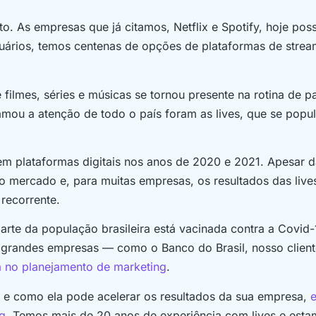
to. As empresas que já citamos, Netflix e Spotify, hoje po
suários, temos centenas de opções de plataformas de strea
.
ilmes, séries e músicas se tornou presente na rotina de p
amou a atenção de todo o país foram as lives, que se popu
m plataformas digitais nos anos de 2020 e 2021. Apesar d
 mercado e, para muitas empresas, os resultados das live
recorrente.
e da população brasileira está vacinada contra a Covid-
or grandes empresas — como o Banco do Brasil, nosso client
ia no planejamento de marketing
.
g e como ela pode acelerar os resultados da sua empresa,
g
. Temos mais de 20 anos de experiência com lives e est