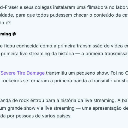
ord-Fraser e seus colegas instalaram uma filmadora no labor
rsidade, para que todos pudessem checar o conteúdo da caf
ão é?
eaming
🤟
ge ficou conhecida como a primeira transmissão de vídeo 
rimeira live streaming da história — a primeira transmiss
m
Severe Tire Damage
transmitiu um pequeno show
. Foi no 
 rockeiros se tornaram a primeira banda a transmitir um s
da de rock entrou para a história da live streaming. A b
tir um grande show via live streaming — uma apresentação d
ida por pessoas de vários países.