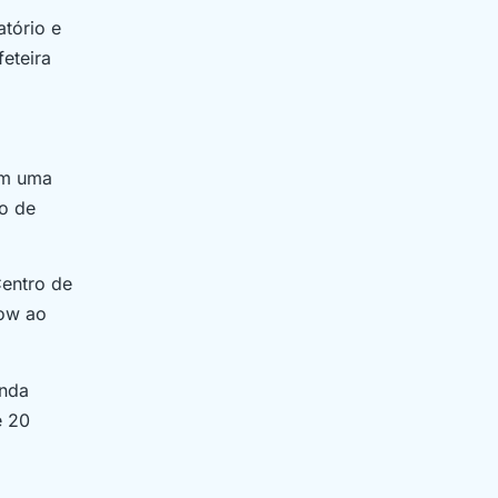
atório e
eteira
em uma
ão de
Centro de
how ao
anda
e 20