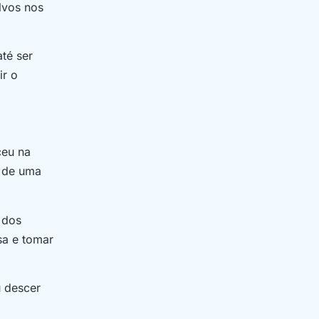
lvos nos
té ser
ir o
ceu na
s de uma
 dos
sa e tomar
u descer