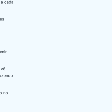
 a cada
es
umir
 vê.
razendo
eo no