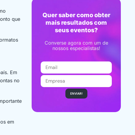
omo
Quer saber como obter
ponto que
mais resultados com
seus eventos?
formatos
Converse agora com um de
nossos especialistas!
país. Em
contas no
ENVIAR!
importante
ados em