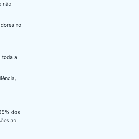
e não
adores no
 toda a
iência,
 85% dos
sões ao