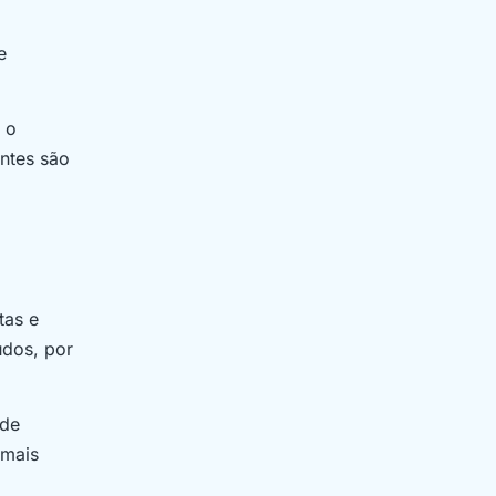
e
 o
entes são
tas e
údos, por
 de
 mais