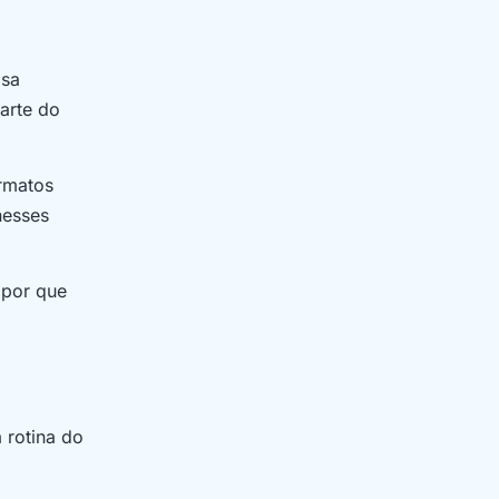
isa
arte do
ormatos
nesses
 por que
 rotina do