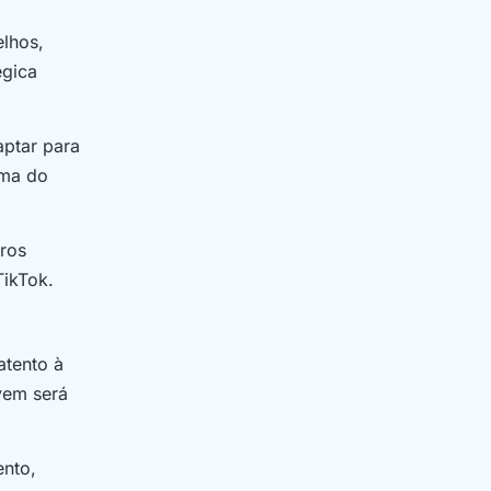
elhos,
égica
aptar para
sma do
ros
TikTok.
atento à
vem será
nto,