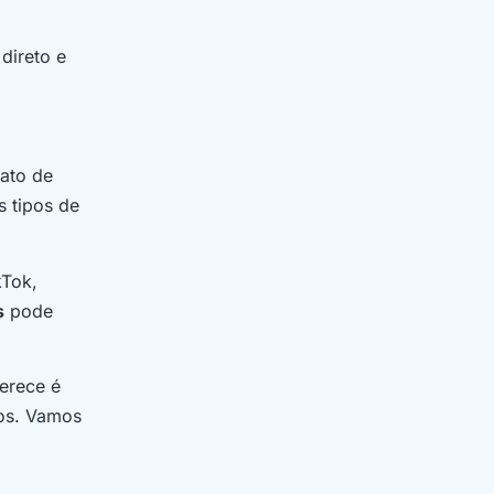
direto e
mato de
s tipos de
kTok,
s
pode
ferece é
eos. Vamos