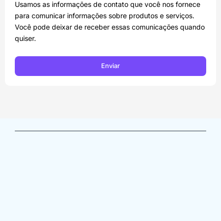
Usamos as informações de contato que você nos fornece
para comunicar informações sobre produtos e serviços.
Você pode deixar de receber essas comunicações quando
quiser.
Enviar
Av. Angélica, 1757- conj. 31 – Consolação / São Paulo 
– SP, 01227-000
(11) 3663-0500