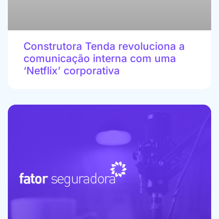
Construtora Tenda revoluciona a
comunicação interna com uma
‘Netflix’ corporativa