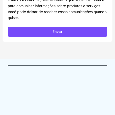
para comunicar informações sobre produtos e serviços.
Você pode deixar de receber essas comunicações quando
quiser.
Enviar
Av. Angélica, 1757- conj. 31 – Consolação / São Paulo 
– SP, 01227-000
(11) 3663-0500