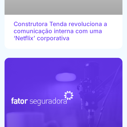
Construtora Tenda revoluciona a
comunicação interna com uma
‘Netflix’ corporativa